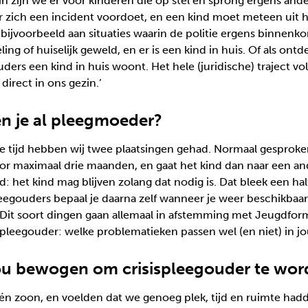
zin zijn we er voor kinderen die op stel en sprong ergens and
r zich een incident voordoet, en een kind moet meteen uit 
 bijvoorbeeld aan situaties waarin de politie ergens binnen
ing of huiselijk geweld, en er is een kind in huis. Of als ontd
ders een kind in huis woont. Het hele (juridische) traject vol
direct in ons gezin.’
n je al pleegmoeder?
die tijd hebben wij twee plaatsingen gehad. Normaal gesproke
oor maximaal drie maanden, en gaat het kind dan naar een an
 het kind mag blijven zolang dat nodig is. Dat bleek een half 
spleegouders bepaal je daarna zelf wanneer je weer beschikbaa
 Dit soort dingen gaan allemaal in afstemming met Jeugdforma
s pleegouder: welke problematieken passen wel (en niet) in j
ou bewogen om crisispleegouder te wo
één zoon, en voelden dat we genoeg plek, tijd en ruimte ha