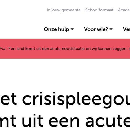
In jouw gemeente
Schoolformaat
Acade
Onze hulp
Voor wie?
Ve
va: ‘Een kind komt uit een acute noodsituatie en wij kunnen zeggen: ko
et crisispleego
mt uit een acut