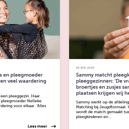
20 MEI 2025
a en pleegmoeder
Sammy matcht pleegk
en veel waardering
pleeggezinnen: ‘De v
broertjes en zusjes s
plaatsen krijgen wij h
n een pleeggezin. Haar
 pleegmoeder Nelleke
Sammy werkt op de afdeling
ering voor elkaar. ‘Alles
Matching bij Jeugdformaat. 
wordt de match gemaakt tu
pleegkinderen en…
over: Moeder Maria en pleegmoeder Nellek
Lees meer