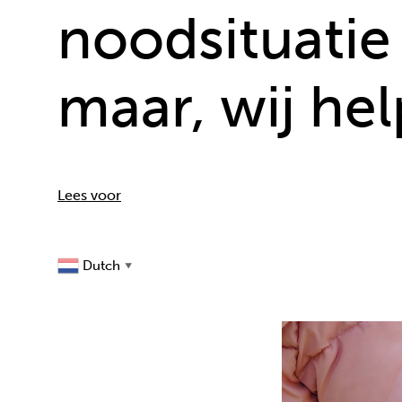
noodsituatie
maar, wij help
Lees voor
Dutch
▼