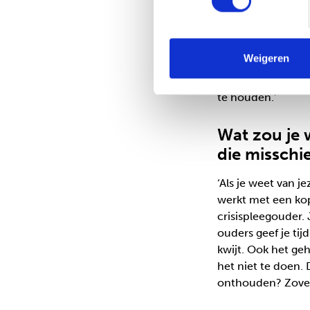
blijven altijd de 
praat nooit negati
kinderen zijn, en 
Weigeren
huilen. Dan kan ik
omstandigheden mo
te houden.’
W
at zou je
die misschi
‘Als je weet van je
werkt met een kop
crisispleegouder.
ouders geef je tij
kwijt. Ook het ge
het niet te doen. 
onthouden? Zoveel