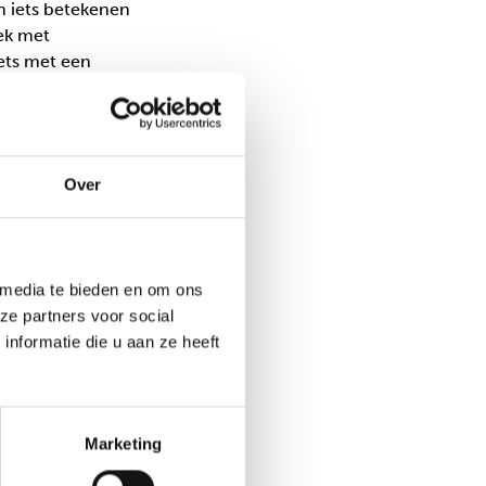
n iets betekenen
ek met
ets met een
geworden.’
Over
ituatie. Om een
 Een kind komt uit
e veilig. Er is
eschadigd de
 media te bieden en om ons
 goed bij
ze partners voor social
t vind ik ook een
nformatie die u aan ze heeft
chap?
Marketing
s gebeurd, het