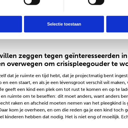
moeder en vader. Daarom neem ik de bezoekregeling altijd heel
ef tegen het kind over de ouders. Dat is soms lastig: ik zie 
als een moeder bijvoorbeeld niet komt opdagen bij een bezoek
Selectie toestaan
 zelf ook wel huilen, of boos worden, maar dat laat ik niet zie
et je altijd je best doen om die band tussen ouder en kind
 willen zeggen tegen geïnteresseerden i
en overwegen om crisispleegouder te w
zelf dat je ruimte en tijd hebt, dat je projectmatig bent inges
 en een staart, en als je een lévensgroot verschil wil maken
 Je geeft een kind een plek om tot rust te komen en op te la
d en ruimte om te beseffen: dit moet anders, want anders ben
hecht raken en afscheid moeten nemen van het pleegkind is
Daar kom je overheen, en om die reden ga je een kind toch ge
 kinderen hebben dat nodig. Het is niet eng of moeilijk. Ec