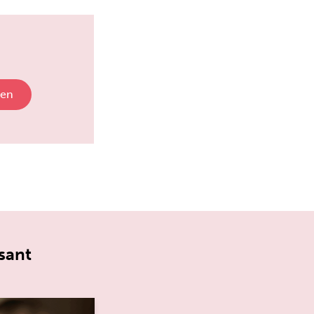
gen
sant