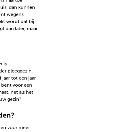
ers naartoe
huis, dan kunnen
komt wegens
ekt wordt dat bij
gt dan later, maar
n is
der pleeggezin.
jaar tot een jaar
r bent voor een
at, net als het
ouw gezin?’
rden?
dden voor meer