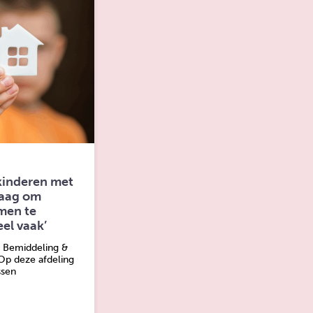
inderen met
raag om
amen te
eel vaak’
 Bemiddeling &
Op deze afdeling
ssen
e hebben veel waardering voor elkaar
over: Sammy matcht pleegkinderen met pleeggezinnen: ‘