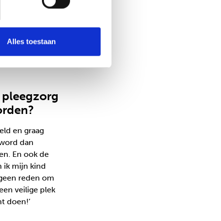
 serieus. En ik
hoe beschadigd de
, zie ik het kind
Alles toestaan
n. Binnen alle
 zo goed mogelijk
n pleegzorg
orden?
teld en graag
, word dan
den. En ook de
 ik mijn kind
 geen reden om
en veilige plek
ht doen!’