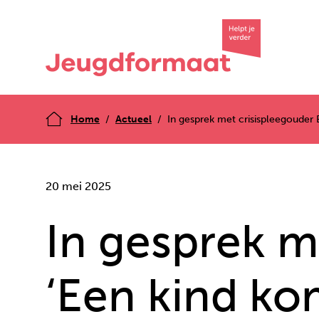
Home
Actueel
In gesprek met crisispleegouder E
20 mei 2025
In gesprek m
‘Een kind ko