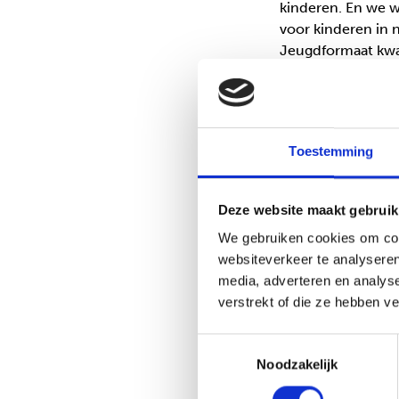
kinderen. En we w
voor kinderen in 
Jeugdformaat kwa
duidelijke kop en 
Wat vind je 
Toestemming
‘Mooi vind ik de r
kind, dat binnen e
een acute noodsitu
Deze website maakt gebruik
eten en een bed, e
We gebruiken cookies om cont
kinderen zijn. Er
websiteverkeer te analyseren
geholpen door exp
media, adverteren en analys
uitdaging. Maar dit
verstrekt of die ze hebben v
Hoe geef je
Toestemmingsselectie
Waarom is d
Noodzakelijk
‘De band tussen k