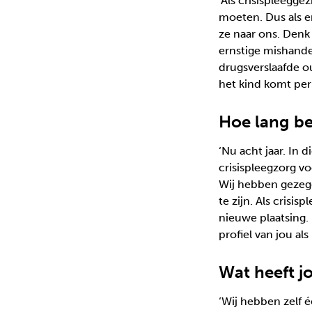
‘Als crisispleegge
moeten. Dus als e
ze naar ons. Denk
ernstige mishandel
drugsverslaafde ou
het kind komt per 
Hoe lang be
‘Nu acht jaar. In 
crisispleegzorg v
Wij hebben gezegd:
te zijn. Als crisi
nieuwe plaatsing.
profiel van jou al
Wat heeft j
‘Wij hebben zelf 