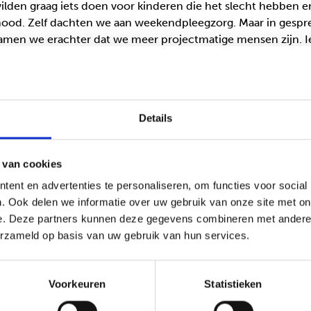
ilden graag iets doen voor kinderen die het slecht hebben e
nood. Zelf dachten we aan weekendpleegzorg. Maar in gespr
men we erachter dat we meer projectmatige mensen zijn. I
staart past beter bij ons. Daarom zijn we crisispleegouders 
er mooi aan en wat vind je lastig?
Details
ust, ruimte en kalmte die je een kind kan bieden in zo’n rots
en uur bij je op de stoep staat, een zachte landing te geven.
atie en wij kunnen zeggen: kom maar, wij helpen je, hier ben j
 van cookies
n je hoeft niet bang te zijn. Lastig vind ik om te zien hoe b
ent en advertenties te personaliseren, om functies voor social
 spelen vaak meerdere problematieken. Gelukkig wordt je daar
. Ook delen we informatie over uw gebruik van onze site met on
erts vanuit Jeugdformaat. En het omgaan met de ouders, da
e. Deze partners kunnen deze gegevens combineren met andere i
 is natuurlijk wel een heel belangrijk aspect.’
erzameld op basis van uw gebruik van hun services.
 die ouders een rol in jouw pleegouders
at belangrijk?
Voorkeuren
Statistieken
inderen en hun ouders is ontzettend belangrijk. Wat er ook i