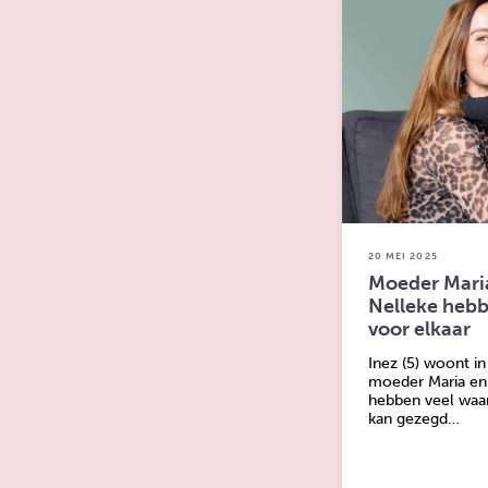
20 MEI 2025
Moeder Mari
Nelleke hebb
voor elkaar
Inez (5) woont i
moeder Maria en
hebben veel waard
kan gezegd…