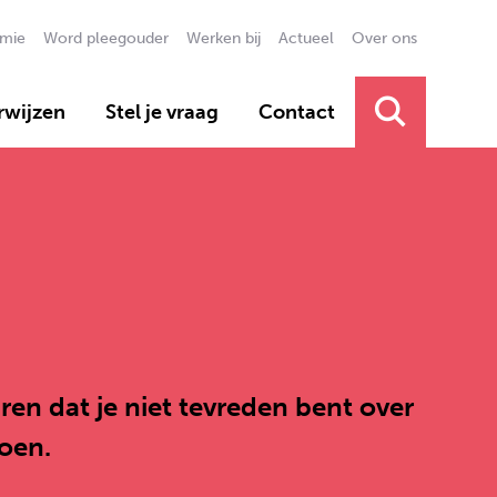
mie
Word pleegouder
Werken bij
Actueel
Over ons
Secundai
rwijzen
Stel je vraag
Contact
Primair 
en dat je niet tevreden bent over
oen.