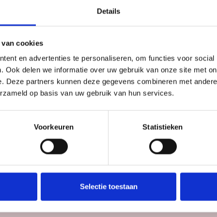
Details
 gratis hulp aan een vertrouwenspersoon van
Jeugdstem
. De
reiding en het voeren van het klachtgesprek. Op hun
website
 van cookies
ent en advertenties te personaliseren, om functies voor social
je hier
. Ook delen we informatie over uw gebruik van onze site met on
e. Deze partners kunnen deze gegevens combineren met andere i
erzameld op basis van uw gebruik van hun services.
Voorkeuren
Statistieken
Heb je een klacht?
Selectie toestaan
Vul het formulier in en we nemen contact met je op.