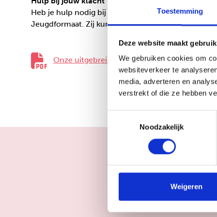
Hulp bij jouw klacht
Toestemming
Heb je hulp nodig bij het klachtgesprek? Vraag dan
Jeugdformaat. Zij kunnen jou helpen bij de voorbe
Deze website maakt gebruik
We gebruiken cookies om cont
Onze uitgebreide klachtenregeling download 
websiteverkeer te analyseren
media, adverteren en analys
verstrekt of die ze hebben v
Toestemmingsselectie
Noodzakelijk
Weigeren