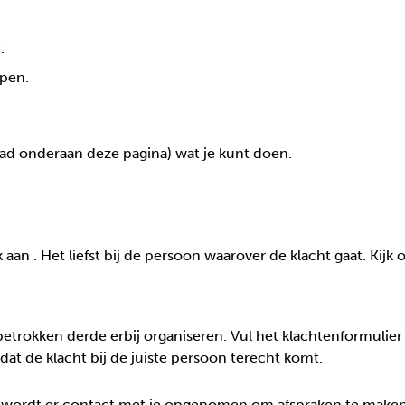
.
ppen.
oad onderaan deze pagina) wat je kunt doen.
k aan . Het liefst bij de persoon waarover de klacht gaat. Kij
rokken derde erbij organiseren. Vul het klachtenformulier o
 dat de klacht bij de juiste persoon terecht komt.
en wordt er contact met je opgenomen om afspraken te maken