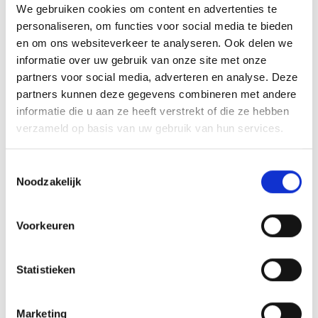
gegevensbestand of openbaar gemaakt of
We gebruiken cookies om content en advertenties te
op enigerlei wijze worden verspreid.
personaliseren, om functies voor social media te bieden
en om ons websiteverkeer te analyseren. Ook delen we
informatie over uw gebruik van onze site met onze
Hoe wij omgaan met persoonlijke
partners voor social media, adverteren en analyse. Deze
gegevens
partners kunnen deze gegevens combineren met andere
informatie die u aan ze heeft verstrekt of die ze hebben
Wij hechten veel belang aan privacy en
verzameld op basis van uw gebruik van hun services.
daarom gaan we zorgvuldig om met
Toestemmingsselectie
persoonsgegevens. Hiervoor nemen we
Noodzakelijk
zowel zichtbare als onzichtbare
maatregelen. In
deze privacyverklaring
Voorkeuren
staat informatie over de wijze waarop we
met persoonsgegevens omgaan.
Statistieken
Beeld- en geluidsopnamen
Marketing