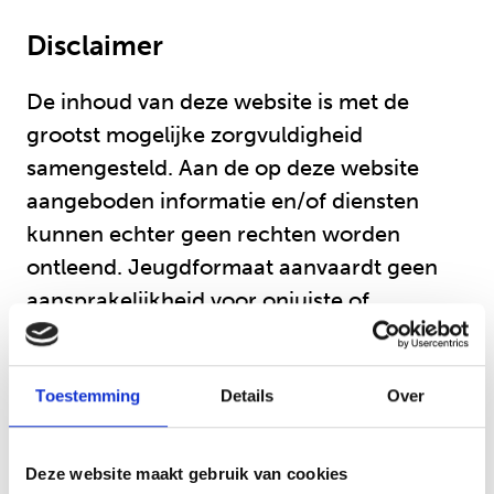
Disclaimer
De inhoud van deze website is met de
grootst mogelijke zorgvuldigheid
samengesteld. Aan de op deze website
aangeboden informatie en/of diensten
kunnen echter geen rechten worden
ontleend. Jeugdformaat aanvaardt geen
aansprakelijkheid voor onjuiste of
onvolledige informatie.
Toestemming
Details
Over
Niets op deze website mag zonder
toestemming van Jeugdformaat worden
gekopieerd, opgeslagen in een
Deze website maakt gebruik van cookies