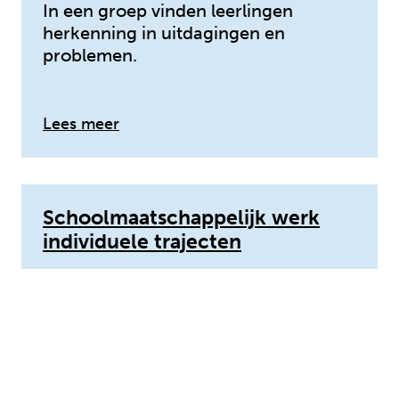
In een groep vinden leerlingen
herkenning in uitdagingen en
problemen.
over: Collectieve inzet
Lees meer
Schoolmaatschappelijk werk
individuele trajecten
Advies en ondersteuning om
problemen bij leerlingen sneller aan
te pakken.
over: Schoolmaatschappelijk werk ind
Lees meer