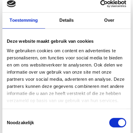
Toestemming
Details
Over
Aan de slag?
Deze website maakt gebruik van cookies
Download eerst het juiste
We gebruiken cookies om content en advertenties te
personaliseren, om functies voor social media te bieden
formulier en vul deze in.
en om ons websiteverkeer te analyseren. Ook delen we
Verstuur daarna het ingevulde
informatie over uw gebruik van onze site met onze
formulier via het roze blok
partners voor social media, adverteren en analyse. Deze
hieronder naar Jeugdformaat.
partners kunnen deze gegevens combineren met andere
informatie die u aan ze heeft verstrekt of die ze hebben
verzameld op basis van uw gebruik van hun services.
Toestemmingsselectie
Noodzakelijk
Landelijk Aanmeldformulier