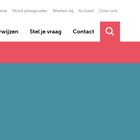
(current)
mie
Word pleegouder
Werken bij
Actueel
Over ons
Secundai
rwijzen
Stel je vraag
Contact
Primair 