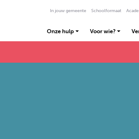
In jouw gemeente
Schoolformaat
Acade
Onze hulp
Voor wie?
Ve