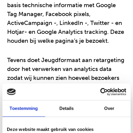
basis technische informatie met Google
Tag Manager, Facebook pixels,
ActiveCampaign -, LinkedIn -, Twitter - en
Hotjar- en Google Analytics tracking. Deze
houden bij welke pagina’s je bezoekt.
Tevens doet Jeugdformaat aan retargeting
door het verwerken van analytics data
zodat wij kunnen zien hoeveel bezoekers
de site heeft en daarnaast op maat
gemaakte content kunnen aanbieden. Ook
maakt Jeugdformaat gebruik van cookies
Toestemming
Details
Over
ter verbetering van de website, dit worden
ook wel functionele cookies genoemd.
Deze website maakt gebruik van cookies