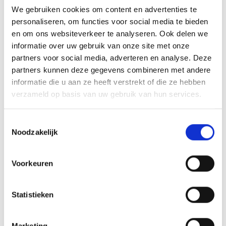
We gebruiken cookies om content en advertenties te
Doorgifte aan verwerkers en
personaliseren, om functies voor social media te bieden
derden
en om ons websiteverkeer te analyseren. Ook delen we
informatie over uw gebruik van onze site met onze
Jouw persoonsgegevens worden verwerkt
partners voor social media, adverteren en analyse. Deze
door bedrijven die door Jeugdformaat zijn
partners kunnen deze gegevens combineren met andere
informatie die u aan ze heeft verstrekt of die ze hebben
ingeschakeld voor de uitvoering van de
verzameld op basis van uw gebruik van hun services.
overeenkomst. Zulke bedrijven worden ook
wel ‘verwerkers’ genoemd. Denk aan een
Toestemmingsselectie
bedrijf dat onze e-mailings verzorgd. Ze
Noodzakelijk
zullen uitsluitend onder de
verantwoordelijkheid van Jeugdformaat
Voorkeuren
handelen. Het gaat om de volgende
verwerkers:
Statistieken
MoreCare4: Cliënt administratie
Marketing