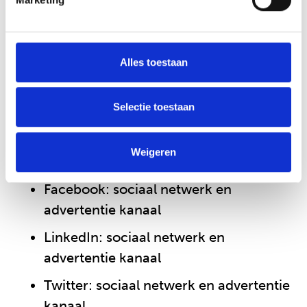
systeem
Eeasycruit / Youforce: Sollicitatie
Alles toestaan
systeem
ActiveCampaign: voor het versturen
Selectie toestaan
van e-mails met informatie
Typeform: voor het verzenden van
Weigeren
diverse formulieren
Facebook: sociaal netwerk en
advertentie kanaal
LinkedIn: sociaal netwerk en
advertentie kanaal
Twitter: sociaal netwerk en advertentie
kanaal