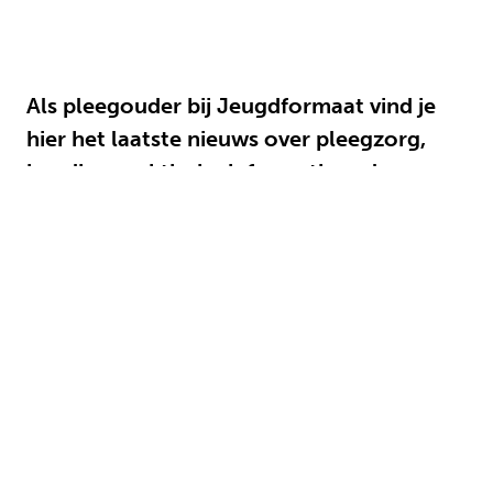
Als pleegouder bij Jeugdformaat vind je
hier het laatste nieuws over pleegzorg,
handige praktische informatie en leerzame
artikelen over de opvoeding en
ontwikkeling van pleegkinderen.
Ik ben nog geen pleegouder en wil
graag meer informatie