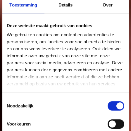
INFORMATIE EN HULP
Toestemming
Details
Over
VOOR JONGEREN
Deze website maakt gebruik van cookies
We gebruiken cookies om content en advertenties te
personaliseren, om functies voor social media te bieden
en om ons websiteverkeer te analyseren. Ook delen we
informatie over uw gebruik van onze site met onze
partners voor social media, adverteren en analyse. Deze
Zoek
partners kunnen deze gegevens combineren met andere
informatie die u aan ze heeft verstrekt of die ze hebben
verzameld op basis van uw gebruik van hun services.
Inloggen in jouw cliëntportaal
Toestemmingsselectie
Noodzakelijk
Voorkeuren