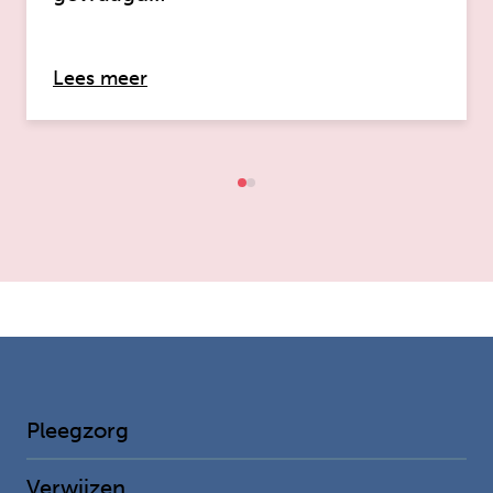
over: Schoolstress de baas, speciaal 
Lees meer
Pleegzorg
Verwijzen