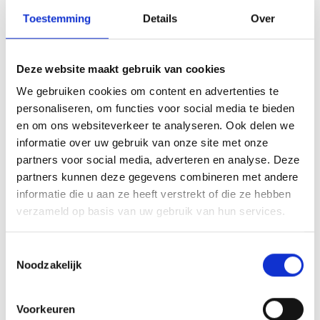
beschermen. In de Nederlandse cultuur
Toestemming
Details
Over
wordt veel waarde gehecht aan individuele
vrijheid, terwijl in andere culturen de
Deze website maakt gebruik van cookies
reputatie van de familie een grotere rol
We gebruiken cookies om content en advertenties te
speelt. Beide perspectieven zijn gevormd
personaliseren, om functies voor social media te bieden
door een bepaalde context, en dat moet je
en om ons websiteverkeer te analyseren. Ook delen we
begrijpen om een goed gesprek te kunnen
informatie over uw gebruik van onze site met onze
voeren.”
partners voor social media, adverteren en analyse. Deze
partners kunnen deze gegevens combineren met andere
informatie die u aan ze heeft verstrekt of die ze hebben
Een belangrijk hulpmiddel in de training is
verzameld op basis van uw gebruik van hun services.
het TOPOI-model. “Dit model helpt je om
de kern van een misverstand te
Toestemmingsselectie
Noodzakelijk
achterhalen. Waar zit het knelpunt in de
communicatie? Door de juiste vragen te
Voorkeuren
stellen, kun je samen tot een oplossing