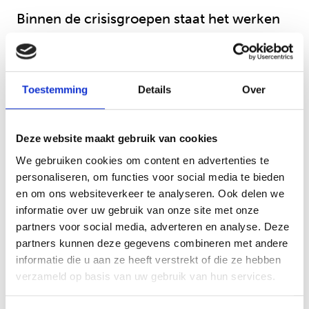
Binnen de crisisgroepen staat het werken
aan terugkeer naar huis centraal. Dit
gebeurt systeemgericht: de jongere én het
gezin worden intensief begeleid. De
Toestemming
Details
Over
jongeren krijgen een vaste mentor op de
groep, en een ambulante
Deze website maakt gebruik van cookies
spoedhulpverlener is intensief betrokken in
We gebruiken cookies om content en advertenties te
het gezin. De mentor en ambulante
personaliseren, om functies voor social media te bieden
spoedhulpverlener werken nauw samen
en om ons websiteverkeer te analyseren. Ook delen we
met het doel om de situatie te stabiliseren
informatie over uw gebruik van onze site met onze
en binnen vier weken veiligheid te creëren.
partners voor social media, adverteren en analyse. Deze
partners kunnen deze gegevens combineren met andere
“We vangen niet alleen tijdelijk op,” zegt
informatie die u aan ze heeft verstrekt of die ze hebben
Bram, “maar we richten ons vanaf de
verzameld op basis van uw gebruik van hun services.
eerste dag op de groep op het herstellen
van het vertrouwen en het versterken van