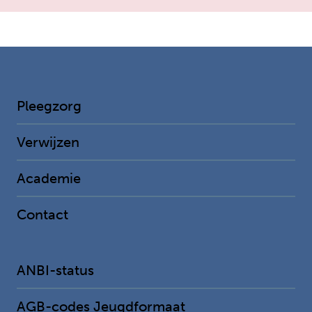
Pleegzorg
Verwijzen
Academie
Contact
ANBI-status
AGB-codes Jeugdformaat