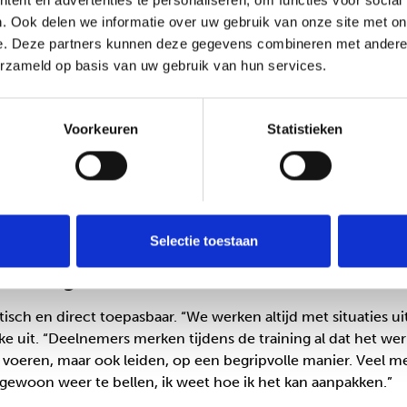
ent en advertenties te personaliseren, om functies voor social
. Ook delen we informatie over uw gebruik van onze site met on
e grootste valkuil dat professionals te veel gaan ‘zenden’. “J
e. Deze partners kunnen deze gegevens combineren met andere i
tuigen, maar dat werkt niet. Iemand die bang of boos is, hoo
erzameld op basis van uw gebruik van hun services.
erst stilstaat bij wat iemand voelt, kun je daarna weer terug n
eg: ‘Ik kan me voorstellen dat dit spannend voelt voor u.’ D
t iemand zich gehoord voelt, maar kun je wel het gesprek bli
Voorkeuren
Statistieken
 ook een situatie waarin een ouder fel reageerde op een zor
haar kind uit huis geplaatst zou worden, omdat ze dat ooit 
oen we deze emoties en haar gevoel bespraken, viel er zov
n wat er onder die emotie zit, kan het verschil maken.”
Selectie toestaan
meer regie
ktisch en direct toepasbaar. “We werken altijd met situaties ui
mke uit. “Deelnemers merken tijdens de training al dat het werk
 voeren, maar ook leiden, op een begripvolle manier. Veel 
 gewoon weer te bellen, ik weet hoe ik het kan aanpakken.”