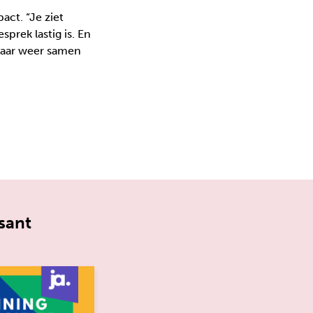
act. “Je ziet
prek lastig is. En
 maar weer samen
sant