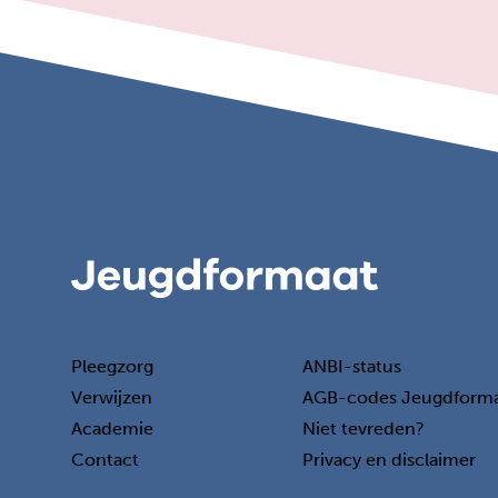
Pleegzorg
ANBI-status
Verwijzen
AGB-codes Jeugdform
Academie
Niet tevreden?
Contact
Privacy en disclaimer