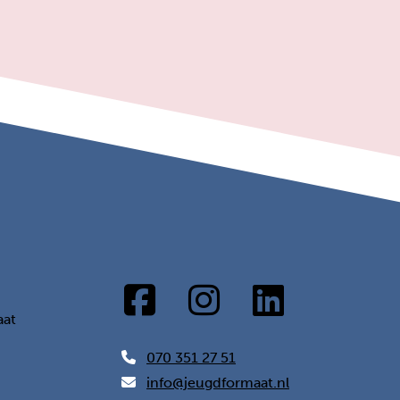
aat
070 351 27 51
info@jeugdformaat.nl