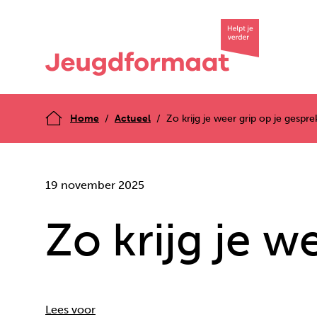
Home
Actueel
Zo krijg je weer grip op je gespre
19 november 2025
Zo krijg je w
Lees voor