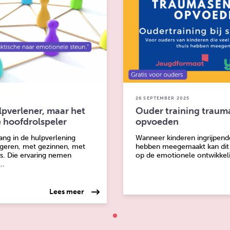
26 SEPTEMBER 2025
ulpverlener, maar het
Ouder training trauma
e hoofdrolspeler
opvoeden
ang in de hulpverlening
Wanneer kinderen ingrijpend
geren, met gezinnen, met
hebben meegemaakt kan dit
s. Die ervaring nemen
op de emotionele ontwikkeli
n…
over: Niet jij als hulpverlener, maar het ne
Lees meer