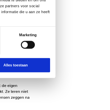
 media te bieden en om ons
ze partners voor social
e wilt graag
nformatie die u aan ze heeft
rt je dan gewoon
aar de inhoud. Soms
aarmee open je de
jven leiden.”
Marketing
gmelding. “De
bij de buurvrouw
eel spanning weg.
Alles toestaan
t de eigen
t. Ze leren niet
mensen zeggen na