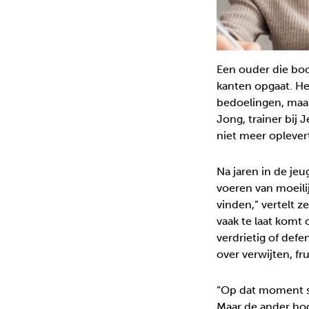
Een ouder die boos
kanten opgaat. He
bedoelingen, maar
Jong, trainer bij 
niet meer oplever
Na jaren in de je
voeren van moeili
vinden,” vertelt z
vaak te laat komt 
verdrietig of defe
over verwijten, fru
“Op dat moment sc
Maar de ander hoor