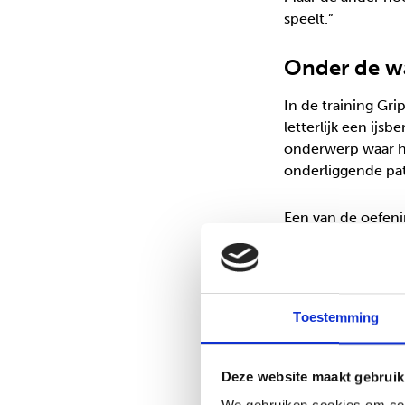
speelt.”
Onder de wa
In de training Gri
letterlijk een ijs
onderwerp waar he
onderliggende pa
Een van de oefeni
casussen en acteu
ouders die metee
er niet meer tusse
verliezen. Nu wee
Toestemming
oppervlakte leeft,
verbinding.”
Deze website maakt gebruik
Van zenden 