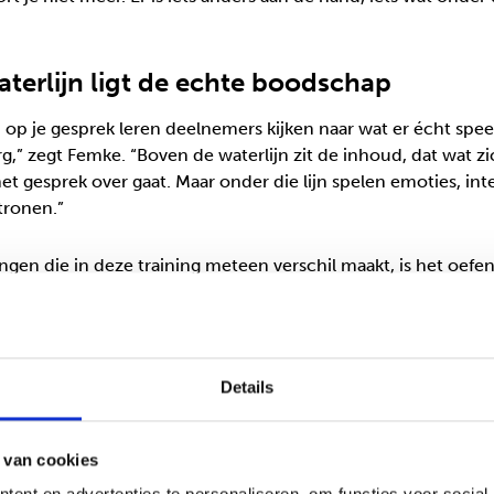
terlijn ligt de echte boodschap
p op je gesprek leren deelnemers kijken naar wat er écht spe
berg,” zegt Femke. “Boven de waterlijn zit de inhoud, dat wat zi
t gesprek over gaat. Maar onder die lijn spelen emoties, int
tronen.”
ngen die in deze training meteen verschil maakt, is het oef
rs. “Een docent vertelde dat hij vaak lange telefoongesprekk
n een stortvloed aan woorden geven zodra ze de telefoon 
n. In de training leerde hij om dat te begrenzen zonder het 
t hij dat het helpt om eerst aandacht te hebben voor wat er
Details
 en van daaruit eventueel te begrenzen. Zo behoud je regie, ma
 van cookies
naar begrijpen