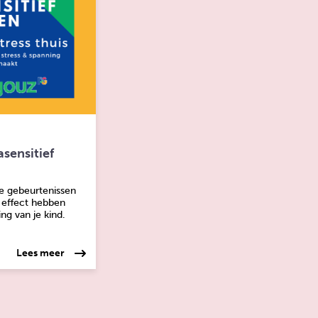
sensitief
e gebeurtenissen
 effect hebben
ng van je kind.
over: Ouder training traumasensitief opvoeden
Lees meer
twerk is de hoofdrolspeler