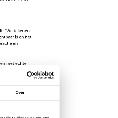
elt. “We tekenen
chtbaar is en het
eractie en
enen met echte
en heeft met
opnemen. Hij kwam
contact te
 onder de
Over
ar blijf je wel in