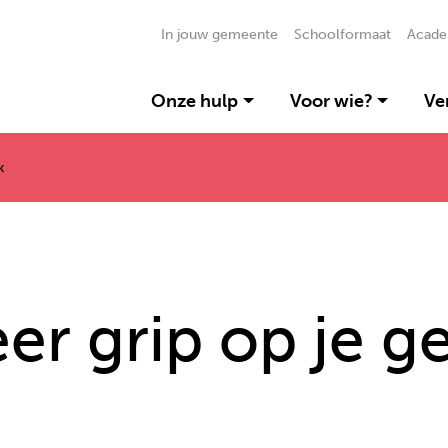
In jouw gemeente
Schoolformaat
Acade
Onze hulp
Voor wie?
Ve
k
eer grip op je g