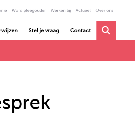
mie
Word pleegouder
Werken bij
Actueel
Over ons
Secundai
rwijzen
Stel je vraag
Contact
Primair 
esprek