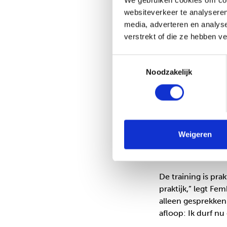
We gebruiken cookies om cont
websiteverkeer te analyseren
Volgens Femke is d
media, adverteren en analys
uitleggen of over
verstrekt of die ze hebben v
niet. Pas als je e
is één zin al geno
Toestemmingsselectie
deur en zorg je da
Noodzakelijk
Ze herinnert zich
moeder dacht dat 
had meegemaakt. T
Alleen al benoeme
Weigeren
Meer rust, 
De training is pra
praktijk,” legt Fe
alleen gesprekken
afloop: Ik durf nu