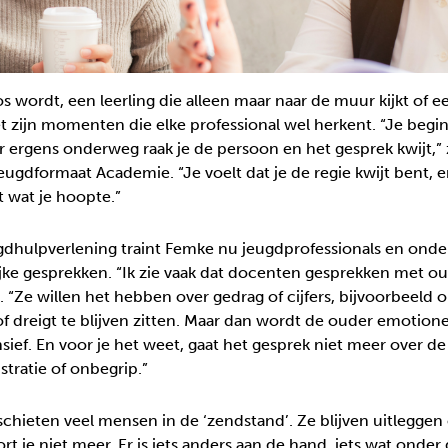
 wordt, een leerling die alleen maar naar de muur kijkt of ee
t zijn momenten die elke professional wel herkent. “Je begi
 ergens onderweg raak je de persoon en het gesprek kwijt,”
Jeugdformaat Academie. “Je voelt dat je de regie kwijt bent, 
t wat je hoopte.”
ugdhulpverlening traint Femke nu jeugdprofessionals en onde
jke gesprekken. “Ik zie vaak dat docenten gesprekken met 
e. “Ze willen het hebben over gedrag of cijfers, bijvoorbeeld 
of dreigt te blijven zitten. Maar dan wordt de ouder emotione
nsief. En voor je het weet, gaat het gesprek niet meer over de
stratie of onbegrip.”
hieten veel mensen in de ‘zendstand’. Ze blijven uitleggen 
t je niet meer. Er is iets anders aan de hand, iets wat onder