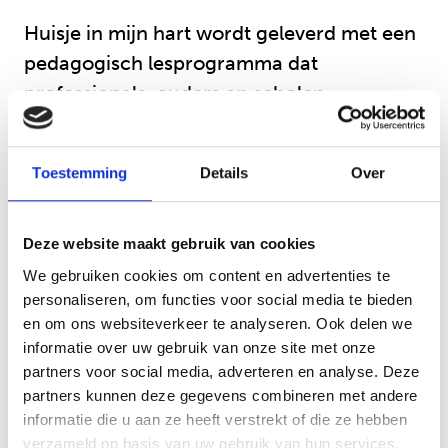
Huisje in mijn hart wordt geleverd met een
pedagogisch lesprogramma dat
professionals, ouders en scholen
ondersteunt bij het bespreekbaar maken
van uiteenlopende gezinsvormen en het
Toestemming
Details
Over
versterken van empathie en begrip bij
kinderen.
Deze website maakt gebruik van cookies
Hier
kunt u meer informatie vinden over
We gebruiken cookies om content en advertenties te
personaliseren, om functies voor social media te bieden
het boek, zoals een inkijkexemplaar.
en om ons websiteverkeer te analyseren. Ook delen we
informatie over uw gebruik van onze site met onze
partners voor social media, adverteren en analyse. Deze
Bestellen
partners kunnen deze gegevens combineren met andere
informatie die u aan ze heeft verstrekt of die ze hebben
verzameld op basis van uw gebruik van hun services.