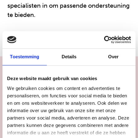
specialisten in om passende ondersteuning
te bieden.
Toestemming
Details
Over
Benieuwd of ‘ambulante
Deze website maakt gebruik van cookies
spoedhulp’ jou kan helpen?
We gebruiken cookies om content en advertenties te
personaliseren, om functies voor social media te bieden
en om ons websiteverkeer te analyseren. Ook delen we
De professionals van Jeugdformaat
informatie over uw gebruik van onze site met onze
denken mee over een oplossing die past bij
partners voor social media, adverteren en analyse. Deze
jou en bij jouw situatie. Vul het formulier
partners kunnen deze gegevens combineren met andere
hieronder in we nemen binnen 1 dag
informatie die u aan ze heeft verstrekt of die ze hebben