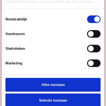
verzameld op basis van uw gebruik van hun services.
contact met je op.
Toestemmingsselectie
Noodzakelijk
Voorkeuren
Statistieken
Marketing
Ik ben:
Jeugdprofessional
Alles toestaan
Onderwijsprofessional
Selectie toestaan