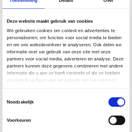
Toestemming
Details
Over
Ons aanmeldteam staat elke dag voor je
klaar om je te adviseren en uitleg te geven!
Deze website maakt gebruik van cookies
We gebruiken cookies om content en advertenties te
Stel je vraag direct
personaliseren, om functies voor social media te bieden
en om ons websiteverkeer te analyseren. Ook delen we
informatie over uw gebruik van onze site met onze
partners voor social media, adverteren en analyse. Deze
Ook het
Kenniscentrum Kind en Scheiding
partners kunnen deze gegevens combineren met andere
is actief in Rijswijk met spreekuren en
informatie die u aan ze heeft verstrekt of die ze hebben
ondersteuning.
verzameld op basis van uw gebruik van hun services.
Onze kantoorlocatie
Toestemmingsselectie
Noodzakelijk
Hier vind je de locatie van ons
hoofdkantoor in Rijswijk:
Voorkeuren