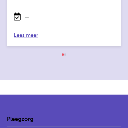
—
over: Grip op je gesprek
Lees meer
Pleegzorg