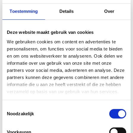
Toestemming
Details
Over
Volg je liever deze training op je eigen
locatie met een aantal collega's tegelijk?
Deze website maakt gebruik van cookies
Dat kan! Wij bieden al onze trainingen en
We gebruiken cookies om content en advertenties te
workshops aan op locatie naar keuze of bij
personaliseren, om functies voor social media te bieden
en om ons websiteverkeer te analyseren. Ook delen we
ons op kantoor in Rijswijk.
Maximaal aantal
informatie over uw gebruik van onze site met onze
deelnemers:
8 deelnemers.
partners voor social media, adverteren en analyse. Deze
partners kunnen deze gegevens combineren met andere
informatie die u aan ze heeft verstrekt of die ze hebben
Neem contact met ons op via
verzameld op basis van uw gebruik van hun services.
info@jeugdformaatacademie.nl
voor een
offerte op maat.
Toestemmingsselectie
Noodzakelijk
Ervaringen
Voorkeuren