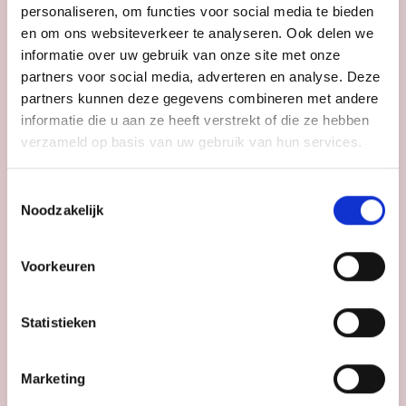
Ik woon alleen.
personaliseren, om functies voor social media te bieden
Ik woon samen met mijn partner.
en om ons websiteverkeer te analyseren. Ook delen we
Ik woon samen met mijn partner en
informatie over uw gebruik van onze site met onze
partners voor social media, adverteren en analyse. Deze
kinderen.
partners kunnen deze gegevens combineren met andere
Ik woon samen met mijn kinderen.
informatie die u aan ze heeft verstrekt of die ze hebben
Anders.
verzameld op basis van uw gebruik van hun services.
Toestemmingsselectie
Noodzakelijk
Velden met een asterisk zijn verplicht
in te vullen velden.
Voorkeuren
Statistieken
Vorige
Volgende
Marketing