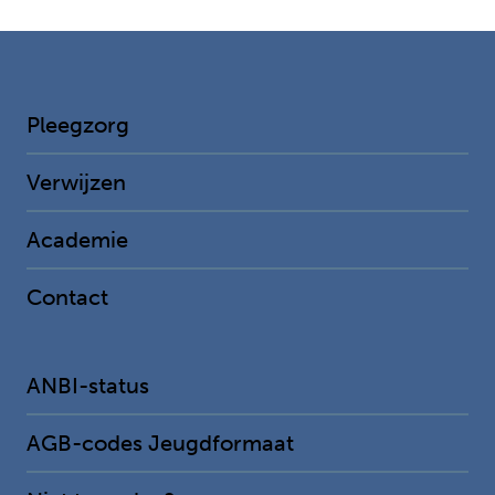
Pleegzorg
Verwijzen
Academie
Contact
ANBI-status
AGB-codes Jeugdformaat