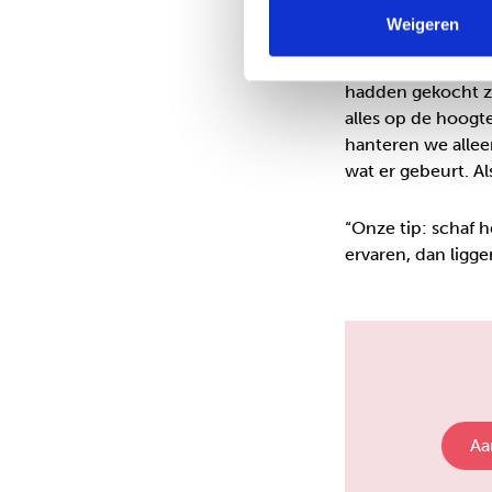
‘nee’ zeggen, als 
Weigeren
ontdekten dat hun
direct bij hem nee
hadden gekocht zo
alles op de hoogte
hanteren we alleen
wat er gebeurt. Al
“Onze tip: schaf he
ervaren, dan ligge
Aa