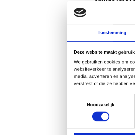
plaatsing was dit 
samenstelling. Mar
Het gaat stap voor
begeleiding.”
Toestemming
Puberen is 
Marc en Bram koze
Deze website maakt gebruik
hun leven. “Een ba
We gebruiken cookies om cont
daarom af: vanaf 
websiteverkeer te analyseren
groot deel van zi
media, adverteren en analys
soms pittig, maar o
verstrekt of die ze hebben v
juist als iets goed
laten zien.”
Toestemmingsselectie
Noodzakelijk
Vertrouwen 
Wat volgens Marc 
belangrijk dat er 