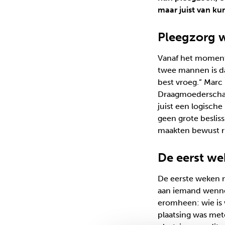
maar juist van ku
Pleegzorg w
Vanaf het moment 
twee mannen is dat
best vroeg.” Marc 
Draagmoederschap 
juist een logische
geen grote beslis
maakten bewust r
De eerst we
De eerste weken n
aan iemand wennen
eromheen: wie is w
plaatsing was mete