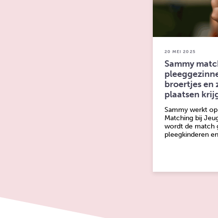
20 MEI 2025
Sammy match
pleeggezinne
broertjes en 
plaatsen krij
Sammy werkt op 
Matching bij Jeu
wordt de match 
pleegkinderen e