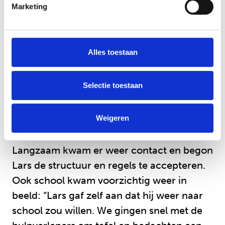
Marketing
gezin”. Iedere dag werd er een plan
gemaakt: “We doen alles in stapjes.” “Als we
met elkaar besloten dat het een goed
Alles toestaan
moment was om regels in te voeren of aan
te scherpen, brachten we ons jongste
Selectie toestaan
zoontje naar familie. Dan zou hij geen last
hebben van een eventuele grote woede-
uitbarsting”, vertelt de moeder.
Weigeren
Langzaam kwam er weer contact en begon
Lars de structuur en regels te accepteren.
Ook school kwam voorzichtig weer in
beeld: “Lars gaf zelf aan dat hij weer naar
school zou willen. We gingen snel met de