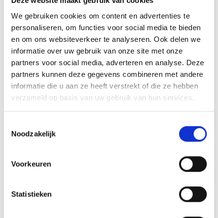
Deze website maakt gebruik van cookies
de gedragswetenschapper hier heel
We gebruiken cookies om content en advertenties te
flexibel mee om, waardoor de
personaliseren, om functies voor social media te bieden
hulpverlening spelenderwijs verloopt. Dit is
en om ons websiteverkeer te analyseren. Ook delen we
wat hij nodig heeft.”
informatie over uw gebruik van onze site met onze
partners voor social media, adverteren en analyse. Deze
partners kunnen deze gegevens combineren met andere
Juist die flexibiliteit maakte het verschil.
informatie die u aan ze heeft verstrekt of die ze hebben
Waar Ambulante Spoedhulp werkte met
verzameld op basis van uw gebruik van hun services.
vaste afspraken, kon Maatwerk
Toestemmingsselectie
meebewegen met wat er die dag nodig
Noodzakelijk
was. Mandy bleef betrokken bij het gezin,
maar dit keer als ambulant hulpverlener
Voorkeuren
vanuit Maatwerk: “Soms besloten we ’s
ochtends of het wel of niet een goed
Statistieken
moment was om langs te komen. Dat gaf
rust, zowel bij Lars als bij de rest van het