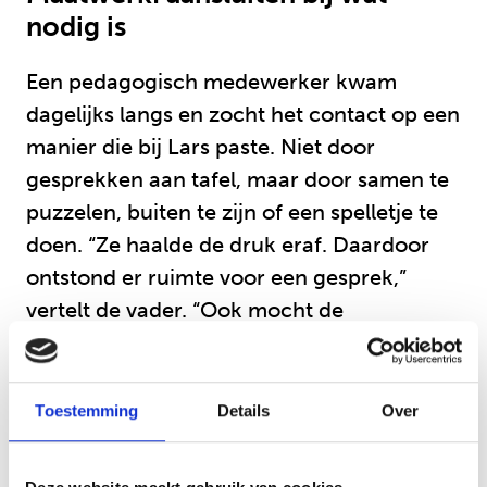
nodig is
Een pedagogisch medewerker kwam
dagelijks langs en zocht het contact op een
manier die bij Lars paste. Niet door
gesprekken aan tafel, maar door samen te
puzzelen, buiten te zijn of een spelletje te
doen. “Ze haalde de druk eraf. Daardoor
ontstond er ruimte voor een gesprek,”
vertelt de vader. “Ook mocht de
gedragswetenschapper weer langskomen,
maar dan wel op zijn voorwaarden. Zo
moesten ze bijvoorbeeld eerst een potje
Toestemming
Details
Over
Monopoly spelen voordat hij zou praten.
Net als de pedagogisch medewerker gaat