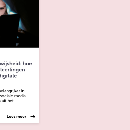
wijsheid: hoe
 leerlingen
igitale
elangrijker in
 sociale media
 uit het…
 bepalen vaak veel
over: Het belang van mediawijsheid: hoe je als ouder o
Lees meer