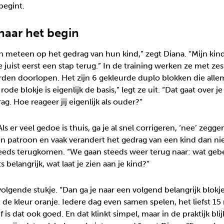
begint.
 naar het begin
n meteen op het gedrag van hun kind,” zegt Diana. “Mijn kind 
 juist eerst een stap terug.” In de training werken ze met z
rden doorlopen. Het zijn 6 gekleurde duplo blokken die alle
ode blokje is eigenlijk de basis,” legt ze uit. “Dat gaat over 
g. Hoe reageer jij eigenlijk als ouder?”
Als er veel gedoe is thuis, ga je al snel corrigeren, ‘nee’ zeg
n patroon en vaak verandert het gedrag van een kind dan niet
teeds terugkomen. “We gaan steeds weer terug naar: wat gebeu
 belangrijk, wat laat je zien aan je kind?”
lgende stukje. “Dan ga je naar een volgend belangrijk blokje
t de kleur oranje. Iedere dag even samen spelen, het liefst 15
jf is dat ook goed. En dat klinkt simpel, maar in de praktijk bli