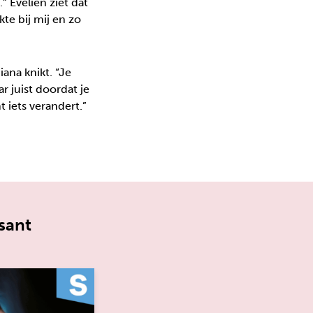
” Evelien ziet dat
kte bij mij en zo
ana knikt. “Je
r juist doordat je
t iets verandert.”
sant