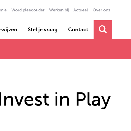
mie
Word pleegouder
Werken bij
Actueel
Over ons
Secundai
rwijzen
Stel je vraag
Contact
Primair 
 Invest in Play