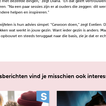
t met dezelfde dingen,” zegt Diana. “En dat geeft vertrouwen.
ren. “Na een paar sessies zijn er al ouders die zeggen: dit wer
ndere helpen en inspireren.”
ijfelen is hun advies simpel. “Gewoon doen,” zegt Evelien. Di
ken wat werkt in jouw gezin. Want ieder gezin is anders. Maa
 opbouwt en steeds teruggaat naar die basis, zie je dat er ech
berichten vind je misschien ook interes