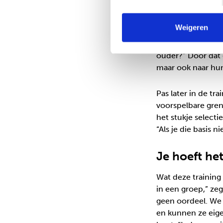
helpt: wat fijn d
noemt een voorbee
Weigeren
hij wilde graag in
wij terug naar dat 
ouder?” Door dat 
maar ook naar hun
Pas later in de tr
voorspelbare gren
het stukje selecti
“Als je die basis 
Je hoeft het
Wat deze training
in een groep,” zeg
geen oordeel. We 
en kunnen ze eigen