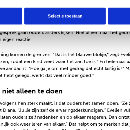
at je dat doet.” Daarmee bouw je aan zelfvertrouwen en aan d
ld. “Een gezin ging uit eten en wilde dat hun kind nette kl
Selectie toestaan
 een joggingbroek en dit veroorzaakte aardig wat strijd in de f
rode blokje. Waarom is dit zo belangrijk voor jullie? Wat gebeu
gesprek gaan ouders anders kijken. Niet alleen naar het gedr
 eigen reactie.
aining komen de grenzen. “Dat is het blauwe blokje,” zegt Evel
zen, zodat een kind weet waar het aan toe is.” En helemaal 
eve aandacht. “Hoe ga je om met gedrag dat echt lastig is?” M
niet hebt gelegd, werkt dat veel minder goed.”
 niet alleen te doen
 volgens hen sterk maakt, is dat ouders het samen doen. “Ze 
t Diana. “Jullie zijn zelf de ervaringsdeskundigen.” Evelien v
laten ouders zelf nadenken en op elkaar reageren. Dan ontst
lijk ook weer leren van elkaar.” Dat helpt om te merken dat 