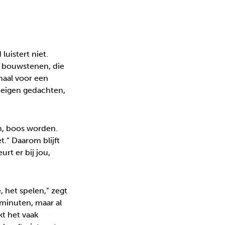
luistert niet.
es bouwstenen, die
maal voor een
je eigen gedachten,
gen, boos worden.
.” Daarom blijft
rt er bij jou,
, het spelen,” zegt
 minuten, maar al
jkt het vaak