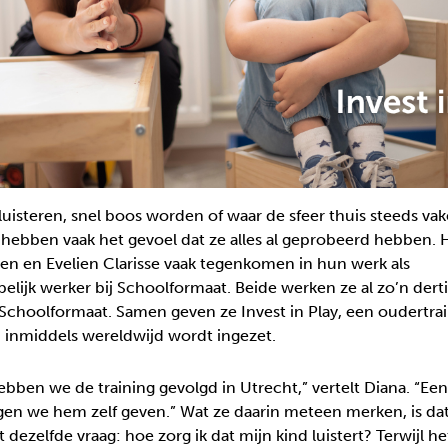
luisteren, snel boos worden of waar de sfeer thuis steeds va
 hebben vaak het gevoel dat ze alles al geprobeerd hebben. He
zen en Evelien Clarisse vaak tegenkomen in hun werk als
lijk werker bij Schoolformaat. Beide werken ze al zo’n derti
choolformaat. Samen geven ze Invest in Play, een oudertrain
inmiddels wereldwijd wordt ingezet.
bben we de training gevolgd in Utrecht,” vertelt Diana. “Ee
en we hem zelf geven.” Wat ze daarin meteen merken, is dat
zelfde vraag: hoe zorg ik dat mijn kind luistert? Terwijl he