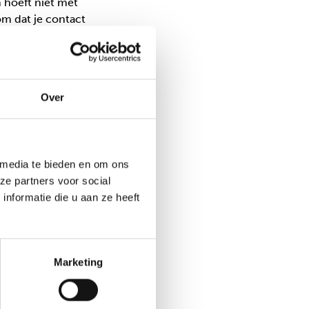
n hoeft niet met
m dat je contact
tstaat tussen
teren en/ of zijn
inden.” Van
t Evelien. “Dus
Over
mt het stukje
geeft aan gedrag,
 media te bieden en om ons
ze partners voor social
nformatie die u aan ze heeft
n, maar ze zien
elien hoort dat ook
 ze samen weg zijn
erkte.”
Marketing
kind iets probeert
. “Of als een kind