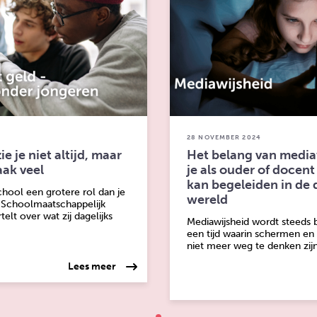
28 NOVEMBER 2024
e je niet altijd, maar
Het belang van media
aak veel
je als ouder of docent
kan begeleiden in de d
chool een grotere rol dan je
wereld
 Schoolmaatschappelijk
elt over wat zij dagelijks
Mediawijsheid wordt steeds b
een tijd waarin schermen en
niet meer weg te denken zijn
over: Geldzorgen zie je niet altijd, maar ze
Lees meer