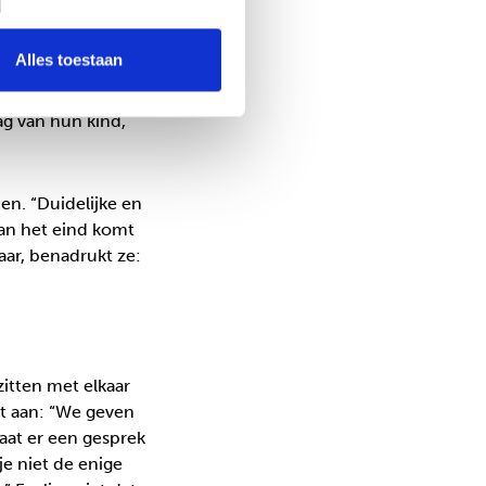
e band. Diana
eding droeg, maar
Alles toestaan
amilie. Dan gaan
rt er bij jou als
ag van hun kind,
ien. “Duidelijke en
aan het eind komt
aar, benadrukt ze:
zitten met elkaar
ult aan: “We geven
aat er een gesprek
je niet de enige