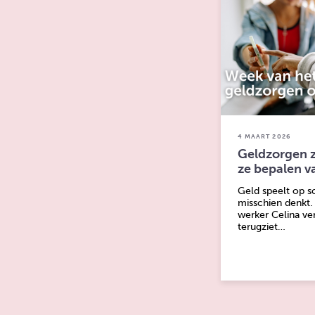
4 MAART 2026
Geldzorgen zi
ze bepalen v
Geld speelt op s
misschien denkt.
werker Celina vert
terugziet…