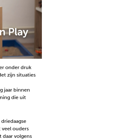
ker onder druk
t zijn situaties
g jaar binnen
ing die uit
n driedaagse
 veel ouders
t daar volgens