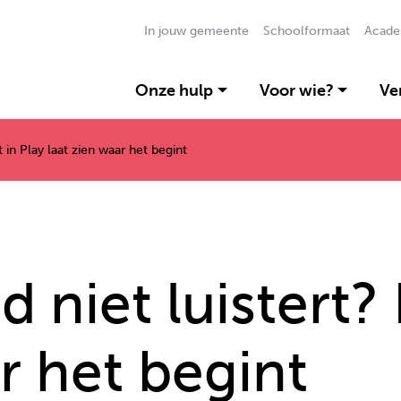
In jouw gemeente
Schoolformaat
Acade
Onze hulp
Voor wie?
Ve
st in Play laat zien waar het begint
d niet luistert?
r het begint