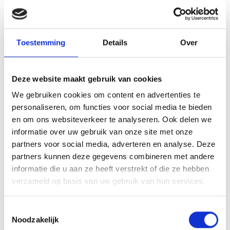
Toestemming
Details
Over
Deze website maakt gebruik van cookies
We gebruiken cookies om content en advertenties te
personaliseren, om functies voor social media te bieden
en om ons websiteverkeer te analyseren. Ook delen we
25 FEBRUARI 2026
informatie over uw gebruik van onze site met onze
Weekend pleeggezin gezocht!
partners voor social media, adverteren en analyse. Deze
partners kunnen deze gegevens combineren met andere
Wij zijn opzoek naar een liefdevol
informatie die u aan ze heeft verstrekt of die ze hebben
gezin voor 1 keer per twee weken,
verzameld op basis van uw gebruik van hun services.
waar twee kinderen een fijn weekend
kunnen…
Toestemmingsselectie
Noodzakelijk