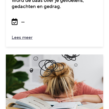
Word de baas over je gevoelens,
gedachten en gedrag.
—
over: Houd je hoofd cool (8-12 jaar)
Lees meer