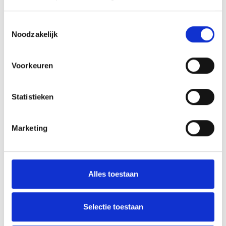
LEERLINGEN | LEERLINGEN DELFT
Toestemmingsselectie
Schoolstress (12-18 jaar) | Delft
Noodzakelijk
In de training krijgen jongeren meer
inzicht in de vormen van faalangst, de
Voorkeuren
stress die het oplevert en de
lichamelijke…
Statistieken
—
Marketing
over: Schoolstress (12-18 jaar) | Delft
Lees meer
Alles toestaan
Selectie toestaan