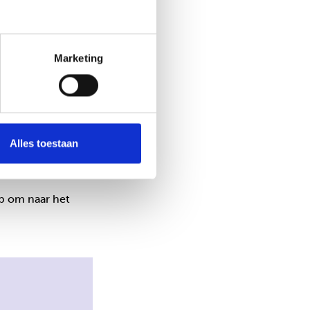
 meer ruimte laat
t samen te
Marketing
ere hulpverlener.”
.
Alles toestaan
op om naar het