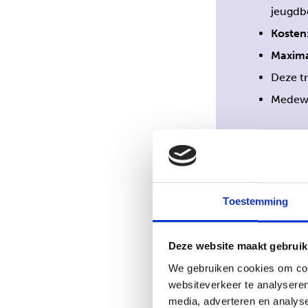
jeugdbe
Kosten
Maxima
Deze tr
Medewe
Volg je liever deze
bieden al onze tr
Toestemming
Rijswijk.
Deze website maakt gebruik
Neem contact met
We gebruiken cookies om cont
websiteverkeer te analyseren
Ervaringen
media, adverteren en analys