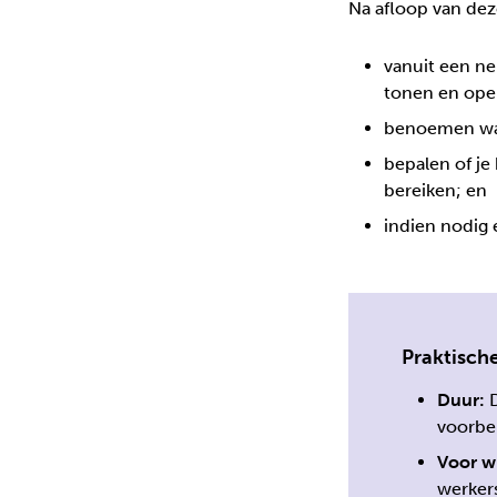
Na afloop van deze
vanuit een ne
tonen en open
benoemen wat 
bepalen of je
bereiken; en
indien nodig 
Praktische
Duur:
D
voorbe
Voor w
werker