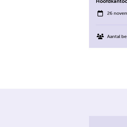
Hoofdkantoor
26 nove
Aantal be