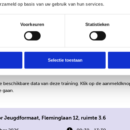
erzameld op basis van uw gebruik van hun services.
 een fijne manier. Ik merk dat ik minder snel ga ‘redden’ en
diepend. Het hielp me om met meer gelijkwaardigheid en rus
Voorkeuren
Statistieken
g en meteen toepasbaar in de praktijk. Dit gun je eigenlijk ied
Selectie toestaan
de beschikbare data van deze training. Klik op de aanmeldkn
 gaan.
 Jeugdformaat, Fleminglaan 12, ruimte 3.6