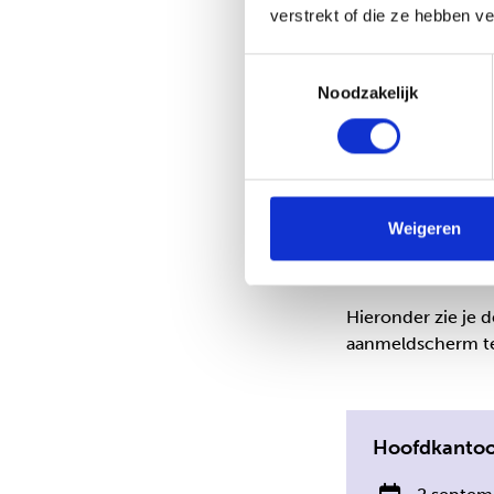
verstrekt of die ze hebben v
“Confronterend op
bij de ander.”
Toestemmingsselectie
“Praktisch én ver
Noodzakelijk
werken.”
“Herkenbaar, veili
Weigeren
Meld je aan
Hieronder zie je 
aanmeldscherm te
Hoofdkantoor