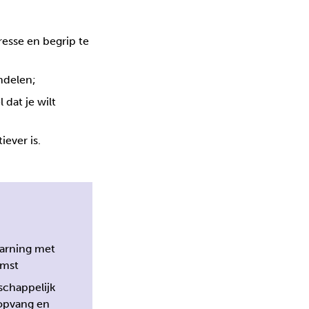
resse en begrip te
ndelen;
dat je wilt
iever is.
earning met
omst
schappelijk
opvang en