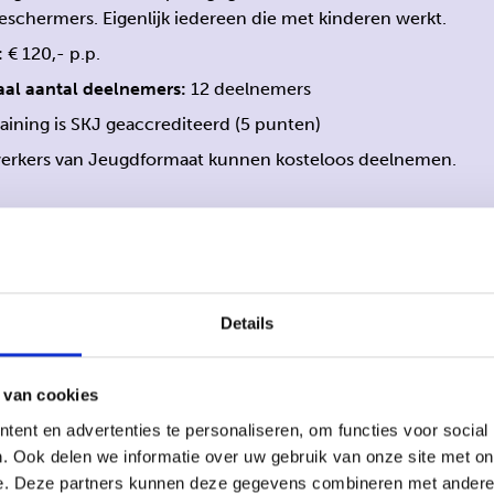
schermers. Eigenlijk iedereen die met kinderen werkt.
:
€ 120,- p.p.
al aantal deelnemers:
12 deelnemers
aining is SKJ geaccrediteerd (5 punten)
rkers van Jeugdformaat kunnen kosteloos deelnemen.
 training op je eigen locatie met een aantal collega's tegelijk?
ainingen en workshops aan op locatie naar keuze of bij ons o
Details
 van cookies
 ons op via
info@jeugdformaatacademie.nl
voor een offert
ent en advertenties te personaliseren, om functies voor social
. Ook delen we informatie over uw gebruik van onze site met on
e. Deze partners kunnen deze gegevens combineren met andere i