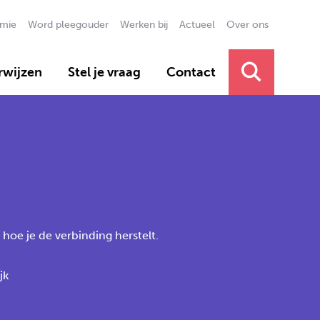
mie
Word pleegouder
Werken bij
Actueel
Over ons
Secundai
rwijzen
Stel je vraag
Contact
Primair 
oe je de verbinding herstelt.
jk