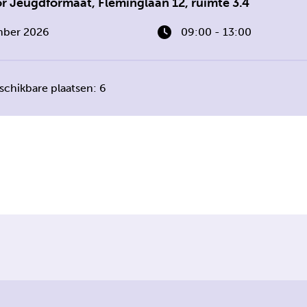
 Jeugdformaat, Fleminglaan 12, ruimte 3.4
mber 2026
09:00 - 13:00
schikbare plaatsen: 6