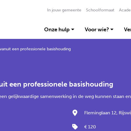
In jouw gemeente
Schoolformaat
Acade
Onze hulp
Voor wie?
Ve
anuit een professionele basishouding
it een professionele basishouding
n gelijkwaardige samenwerking in de weg kunnen staan en h
Fleminglaan 12, Rijswi
€ 120