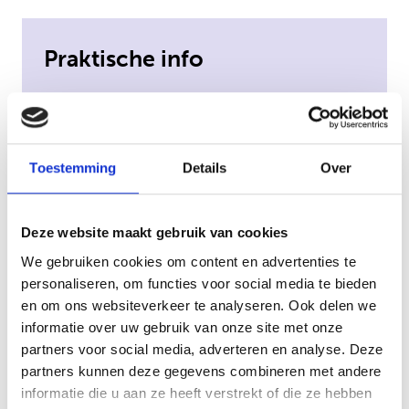
Praktische info
Duur:
Twee dagdelen van 4 uur.
In overleg is het ook mogelijk om
alleen dagdeel 1 af te nemen.
Toestemming
Details
Over
Dagdeel 2 is met een acteur.
Doelgroep:
De training is
Deze website maakt gebruik van cookies
passend voor alle professionals
We gebruiken cookies om content en advertenties te
personaliseren, om functies voor social media te bieden
Kosten:
€ 300,- P.P.
en om ons websiteverkeer te analyseren. Ook delen we
informatie over uw gebruik van onze site met onze
partners voor social media, adverteren en analyse. Deze
partners kunnen deze gegevens combineren met andere
informatie die u aan ze heeft verstrekt of die ze hebben